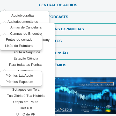
CENTRAL DE ÁUDIOS
Audiobiografias
PODCASTS
Audiodocumentários
Almas de Candelaria
ExperimentaSONS
REPORTAGENS EXPANDIDAS
Campus de Encontro
Ficção em Áudio
Frutos do cerrado
Communication and Democracy
Produções Experimentais
TCC
Lixão da Estrutural
Elas por Elas
Recorda_SONS
Escute a Negritude
EXTENSÃO
Reportagens Especiais
Estação Ciência
Série ou Programa Especial
PRÊMIOS
Para todas as Penhas
Sintonia Literária
Podosfera
TeMATIZaSONS
Prêmios LabAudio
Pretos no topo
Prêmios Expocom
Mídia Pública
Sotaques em Tela
Tua Glória é Tua História
Utopia em Pauta
UnB 6.0
Um Q de PP