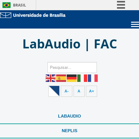
BRASIL
Simplifique!
Comunica BR
Sobre a UnB
Participe
LabAudio | FAC
Unidades acadêmicas
Acesso à informação
Estude na UnB
Graduação
Legislação
Pós-Graduação
Administração
Canais
Servidor
A-
A
A+
LABAUDIO
NEPLIS