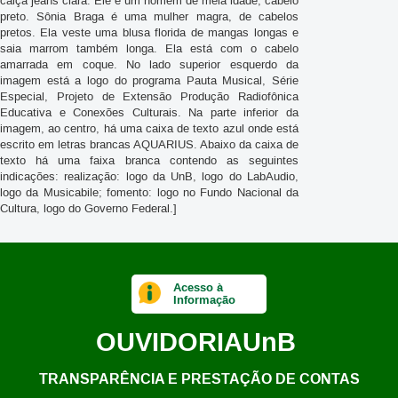
calça jeans clara. Ele é um homem de meia idade, cabelo
preto. Sônia Braga é uma mulher magra, de cabelos
pretos. Ela veste uma blusa florida de mangas longas e
saia marrom também longa. Ela está com o cabelo
amarrada em coque. No lado superior esquerdo da
imagem está a logo do programa Pauta Musical, Série
Especial, Projeto de Extensão Produção Radiofônica
Educativa e Conexões Culturais. Na parte inferior da
imagem, ao centro, há uma caixa de texto azul onde está
escrito em letras brancas AQUARIUS. Abaixo da caixa de
texto há uma faixa branca contendo as seguintes
indicações: realização: logo da UnB, logo do LabAudio,
logo da Musicabile; fomento: logo no Fundo Nacional da
Cultura, logo do Governo Federal.]
Acesso à
Informação
OUVIDORIA
UnB
TRANSPARÊNCIA E PRESTAÇÃO DE CONTAS