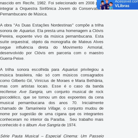
nascido em Recife, 1982. Foi selecionado em 2008 para
integrar a Orquestra Sinfônica Jovem do Conservatório
Pernambucano de Música.
A obra "As Duas Estações Nordestinas" compõe a trilha
sonora de
Aquarius
. Ela presta uma homenagem a Clóvis
Pereira, expoente vivo da música pernambucana. Esta
suíte orquestral, objeto da monografia de Mateus Alves
segue influência direta do Movimento Armorial,
desenvolvido por Clóvis em parceria com o maestro
Guerra-Peixe.
A trilha sonora escolhida para
Aquarius
privilegiou a
música brasileira, não só com músicos consagrados
como Gilberto Gil, Vinícius de Moraes e Maria Bethânia,
mas com artistas locais. Esse é o caso da banda
recifense
Ave Sangria
, um conjunto musical de rock
psicodélico, que se tornou um dos expoentes da cena
musical pernambucana dos anos 70. Inicialmente
chamado de
Tamarineira Village
, o conjunto mudou de
nome por sugestão de uma cigana que os integrantes
conheceram no interior da Paraíba. Seu trabalho mais
conhecido é o álbum
Ave Sangria
de 1974.
Série Pauta Musical – Especial Cinema: Um Passeio