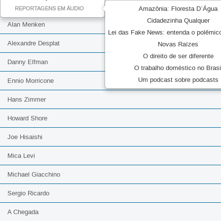
Amazônia: Floresta D`Água
REPORTAGENS EM ÁUDIO
Cidadezinha Qualquer
Alan Menken
Lei das Fake News: entenda o polêmic
Alexandre Desplat
Novas Raízes
O direito de ser diferente
Danny Elfman
O trabalho doméstico no Brasi
Um podcast sobre podcasts
Ennio Morricone
Hans Zimmer
Howard Shore
Joe Hisaishi
Mica Levi
Michael Giacchino
Sergio Ricardo
A Chegada