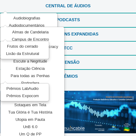
CENTRAL DE ÁUDIOS
Audiobiografias
PODCASTS
Audiodocumentários
Almas de Candelaria
ExperimentaSONS
REPORTAGENS EXPANDIDAS
Campus de Encontro
Ficção em Áudio
Frutos do cerrado
Communication and Democracy
Produções Experimentais
TCC
Lixão da Estrutural
Elas por Elas
Recorda_SONS
Escute a Negritude
EXTENSÃO
Reportagens Especiais
Estação Ciência
Série ou Programa Especial
PRÊMIOS
Para todas as Penhas
Sintonia Literária
Podosfera
TeMATIZaSONS
Prêmios LabAudio
Pretos no topo
Prêmios Expocom
Mídia Pública
Sotaques em Tela
Tua Glória é Tua História
Utopia em Pauta
UnB 6.0
Um Q de PP