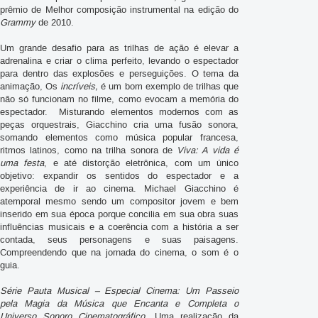
prêmio de Melhor composição instrumental na edição do
Grammy
de 2010.
Um grande desafio para as trilhas de ação é elevar a
adrenalina e criar o clima perfeito, levando o espectador
para dentro das explosões e perseguições. O tema da
animação, Os
incríveis,
é um bom exemplo de trilhas que
não só funcionam no filme, como evocam a memória do
espectador. Misturando elementos modernos com as
peças orquestrais, Giacchino cria uma fusão sonora,
somando elementos como música popular francesa,
ritmos latinos, como na trilha sonora de
Viva: A vida é
uma festa
, e até distorção eletrônica, com um único
objetivo: expandir os sentidos do espectador e a
experiência de ir ao cinema. Michael Giacchino é
atemporal mesmo sendo um compositor jovem e bem
inserido em sua época porque concilia em sua obra suas
influências musicais e a coerência com a história a ser
contada, seus personagens e suas paisagens.
Compreendendo que na jornada do cinema, o som é o
guia.
Série Pauta Musical – Especial Cinema: Um Passeio
pela Magia da Música que Encanta e Completa o
Universo Sonoro Cinematográfico.
Uma realização da