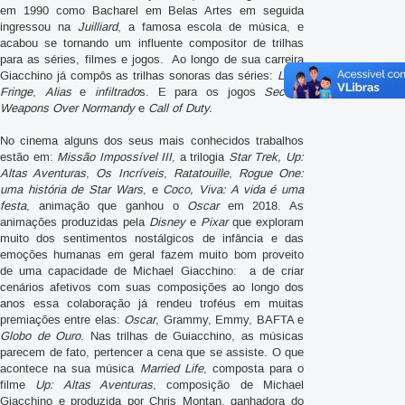
em 1990 como Bacharel em Belas Artes em seguida
ingressou na
Juilliard
, a famosa escola de música, e
acabou se tornando um influente compositor de trilhas
para as séries, filmes e jogos. Ao longo de sua carreira
Giacchino já compôs as trilhas sonoras das séries:
Lost
,
Fringe
,
Alias
e
infiltrado
s. E para os jogos
Secret
Weapons Over Normandy
e
Call of Duty.
No cinema alguns dos seus mais conhecidos trabalhos
estão em:
Missão Impossível III
, a trilogia
Star Trek, Up:
Altas Aventuras
,
Os Incríveis
,
Ratatouille
,
Rogue One:
uma história de Star Wars
, e
Coco, Viva: A vida é uma
festa
, animação que ganhou o
Oscar
em 2018. As
animações produzidas pela
Disney
e
Pixar
que exploram
muito dos sentimentos nostálgicos de infância e das
emoções humanas em geral fazem muito bom proveito
de uma capacidade de Michael Giacchino: a de criar
cenários afetivos com suas composições ao longo dos
anos essa colaboração já rendeu troféus em muitas
premiações entre elas:
Oscar
, Grammy, Emmy, BAFTA e
Globo de Ouro
. Nas trilhas de Guiacchino, as músicas
parecem de fato, pertencer a cena que se assiste. O que
acontece na sua música
Married Life
, composta para o
filme
Up: Altas Aventuras
, composição de Michael
Giacchino e produzida por Chris Montan, ganhadora do