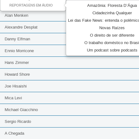
Amazônia: Floresta D`Água
REPORTAGENS EM ÁUDIO
Cidadezinha Qualquer
Alan Menken
Lei das Fake News: entenda o polêmic
Alexandre Desplat
Novas Raízes
O direito de ser diferente
Danny Elfman
O trabalho doméstico no Brasi
Um podcast sobre podcasts
Ennio Morricone
Hans Zimmer
Howard Shore
Joe Hisaishi
Mica Levi
Michael Giacchino
Sergio Ricardo
A Chegada