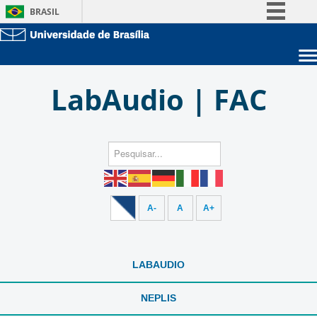
BRASIL
Simplifique!
Comunica BR
Sobre a UnB
Participe
LabAudio | FAC
Unidades acadêmicas
Acesso à informação
Estude na UnB
Graduação
Legislação
Pós-Graduação
Administração
Canais
Servidor
A-
A
A+
LABAUDIO
NEPLIS