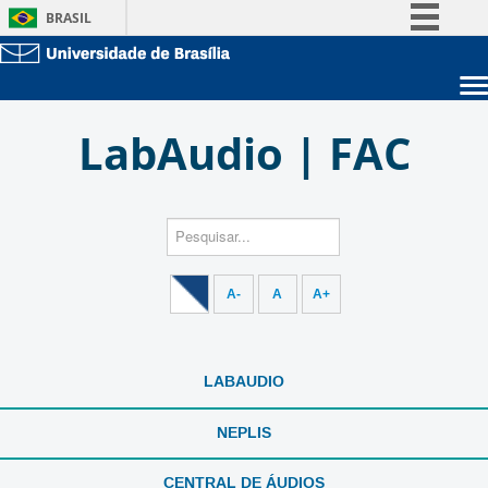
BRASIL
Simplifique!
Comunica BR
Sobre a UnB
Participe
LabAudio | FAC
Unidades acadêmicas
Acesso à informação
Estude na UnB
Graduação
Legislação
Pós-Graduação
Administração
Canais
Servidor
A-
A
A+
LABAUDIO
NEPLIS
CENTRAL DE ÁUDIOS