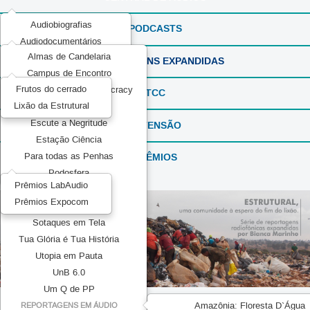
Audiobiografias
PODCASTS
Audiodocumentários
Almas de Candelaria
ExperimentaSONS
REPORTAGENS EXPANDIDAS
Campus de Encontro
Ficção em Áudio
Frutos do cerrado
Communication and Democracy
Produções Experimentais
TCC
Lixão da Estrutural
Elas por Elas
Recorda_SONS
Escute a Negritude
EXTENSÃO
Reportagens Especiais
Estação Ciência
Série ou Programa Especial
PRÊMIOS
Para todas as Penhas
Sintonia Literária
Podosfera
TeMATIZaSONS
Prêmios LabAudio
Pretos no topo
Prêmios Expocom
Mídia Pública
Sotaques em Tela
Tua Glória é Tua História
Utopia em Pauta
UnB 6.0
Um Q de PP
Amazônia: Floresta D`Água
REPORTAGENS EM ÁUDIO