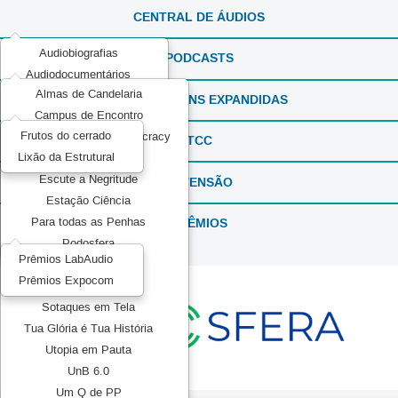
CENTRAL DE ÁUDIOS
Audiobiografias
PODCASTS
Audiodocumentários
Almas de Candelaria
ExperimentaSONS
REPORTAGENS EXPANDIDAS
Campus de Encontro
Ficção em Áudio
Frutos do cerrado
Communication and Democracy
Produções Experimentais
TCC
Lixão da Estrutural
Elas por Elas
Recorda_SONS
Escute a Negritude
EXTENSÃO
Reportagens Especiais
Estação Ciência
Série ou Programa Especial
PRÊMIOS
Para todas as Penhas
Sintonia Literária
Podosfera
TeMATIZaSONS
Prêmios LabAudio
Pretos no topo
Prêmios Expocom
Mídia Pública
Sotaques em Tela
Tua Glória é Tua História
Utopia em Pauta
UnB 6.0
Um Q de PP