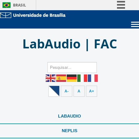
BRASIL
Simplifique!
Comunica BR
Sobre a UnB
Participe
LabAudio | FAC
Unidades acadêmicas
Acesso à informação
Estude na UnB
Graduação
Legislação
Pós-Graduação
Administração
Canais
Servidor
A-
A
A+
LABAUDIO
NEPLIS