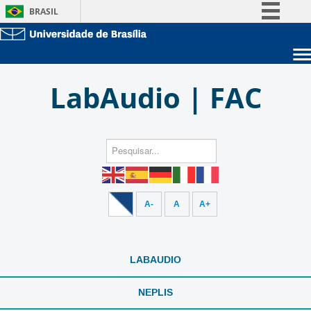
BRASIL
Simplifique!
Comunica BR
Sobre a UnB
Participe
LabAudio | FAC
Unidades acadêmicas
Acesso à informação
Estude na UnB
Graduação
Legislação
Pós-Graduação
Administração
Canais
Servidor
A-
A
A+
LABAUDIO
NEPLIS