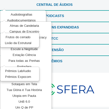
CENTRAL DE ÁUDIOS
Audiobiografias
PODCASTS
Audiodocumentários
Almas de Candelaria
ExperimentaSONS
REPORTAGENS EXPANDIDAS
Campus de Encontro
Ficção em Áudio
Frutos do cerrado
Communication and Democracy
Produções Experimentais
TCC
Lixão da Estrutural
Elas por Elas
Recorda_SONS
Escute a Negritude
EXTENSÃO
Reportagens Especiais
Estação Ciência
Série ou Programa Especial
PRÊMIOS
Para todas as Penhas
Sintonia Literária
Podosfera
TeMATIZaSONS
Prêmios LabAudio
Pretos no topo
Prêmios Expocom
Mídia Pública
Sotaques em Tela
Tua Glória é Tua História
Utopia em Pauta
UnB 6.0
Um Q de PP