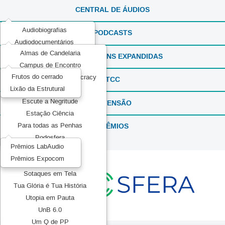
CENTRAL DE ÁUDIOS
Audiobiografias
PODCASTS
Audiodocumentários
Almas de Candelaria
ExperimentaSONS
REPORTAGENS EXPANDIDAS
Campus de Encontro
Ficção em Áudio
Frutos do cerrado
Communication and Democracy
Produções Experimentais
TCC
Lixão da Estrutural
Elas por Elas
Recorda_SONS
Escute a Negritude
EXTENSÃO
Reportagens Especiais
Estação Ciência
Série ou Programa Especial
PRÊMIOS
Para todas as Penhas
Sintonia Literária
Podosfera
TeMATIZaSONS
Prêmios LabAudio
Pretos no topo
Prêmios Expocom
Mídia Pública
Sotaques em Tela
Tua Glória é Tua História
Utopia em Pauta
UnB 6.0
Um Q de PP