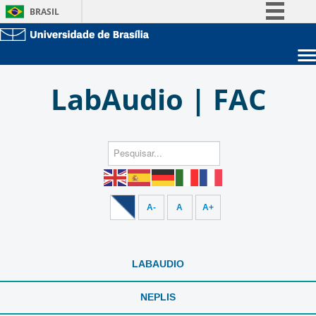
BRASIL
Simplifique!
Comunica BR
Sobre a UnB
Participe
LabAudio | FAC
Unidades acadêmicas
Acesso à informação
Estude na UnB
Graduação
Legislação
Pós-Graduação
Administração
Canais
Servidor
A-
A
A+
LABAUDIO
NEPLIS