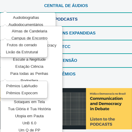
CENTRAL DE ÁUDIOS
Audiobiografias
PODCASTS
Audiodocumentários
Almas de Candelaria
ExperimentaSONS
REPORTAGENS EXPANDIDAS
Campus de Encontro
Ficção em Áudio
Frutos do cerrado
Communication and Democracy
Produções Experimentais
TCC
Lixão da Estrutural
Elas por Elas
Recorda_SONS
Escute a Negritude
EXTENSÃO
Reportagens Especiais
Estação Ciência
Série ou Programa Especial
PRÊMIOS
Para todas as Penhas
Sintonia Literária
Podosfera
TeMATIZaSONS
Prêmios LabAudio
Pretos no topo
Prêmios Expocom
Mídia Pública
Sotaques em Tela
Tua Glória é Tua História
Utopia em Pauta
UnB 6.0
Um Q de PP