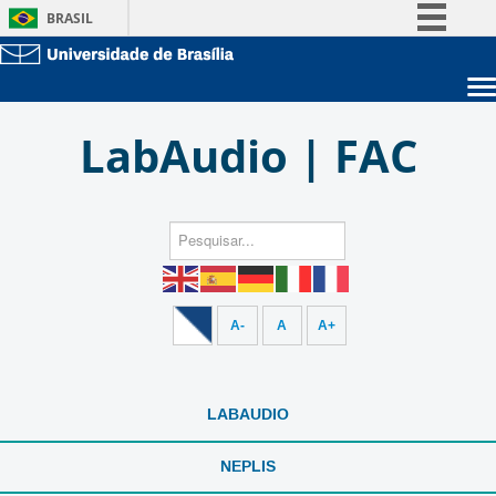
BRASIL
Simplifique!
Comunica BR
Sobre a UnB
Participe
LabAudio | FAC
Unidades acadêmicas
Acesso à informação
Estude na UnB
Graduação
Legislação
Pós-Graduação
Administração
Canais
Servidor
A-
A
A+
LABAUDIO
NEPLIS