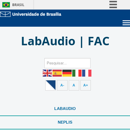
BRASIL
Simplifique!
Comunica BR
Sobre a UnB
Participe
LabAudio | FAC
Unidades acadêmicas
Acesso à informação
Estude na UnB
Graduação
Legislação
Pós-Graduação
Administração
Canais
Servidor
A-
A
A+
LABAUDIO
NEPLIS