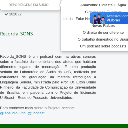
Amazônia: Floresta D`Água
REPORTAGENS EM ÁUDIO
Cidadezinha Qualquer
2020 /2
Lei das Fake News: entenda o polêmic
O Homem Americano
Novas Raízes
Recorda_SONS
O direito de ser diferente
A Pracinha da 118
O trabalho doméstico no Brasi
Um podcast sobre podcasts
Minha infância e o futebol
Recorda_SONS é um podcast com narrativas sonoras
O ano do boi
sobre o fascínio da memória e dos afetos que habitam
diferentes lugares de recordação. É uma produção
Memórias de um dia
seriada do Laboratório de Áudio da UnB, realizada por
estudantes de graduação da matéria Introdução à
Vó
Linguagem Sonora, ministrada pelo Prof. Dr. Elton Bruno
Pinheiro, da Faculdade de Comunicação da Universidade
Memórias Póstumas de um Abajur
de Brasília, em parceria com o Projeto de Extensão
UnBcast - Rede de Poscasts Universitários.
O Último jogo
Para conhecer mais sobre o Projeto, acesse:
O Último metrô
@labaudio_unb
,
@unbcast
Memórias