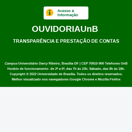
Lar
Acesso à
Informação
Impedimento
OUVIDORIA
UnB
Memórias de um amor qualquer
O Homem que quero ser
TRANSPARÊNCIA E PRESTAÇÃO DE CONTAS
Coraçãozinho um: Pai
Tempo de derruba
Campus
Universitário Darcy Ribeiro,
Brasília-DF | CEP 70910-900
Telefones UnB
Horário de funcionamento: de 2ª a 6ª, das 7h às 23h. Sábado, das 8h às 18h.
Copyright © 2022
Universidade de Brasília
.
Todos os direitos reservados.
Melhor visualizado nos navegadores Google Chrome e Mozilla Firefox