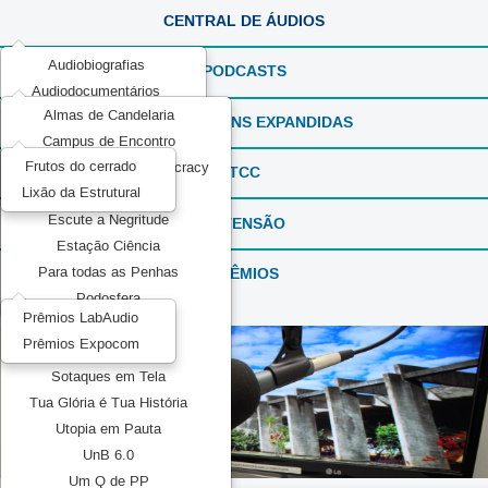
CENTRAL DE ÁUDIOS
Audiobiografias
PODCASTS
Audiodocumentários
Almas de Candelaria
ExperimentaSONS
REPORTAGENS EXPANDIDAS
Campus de Encontro
Ficção em Áudio
Frutos do cerrado
Communication and Democracy
Produções Experimentais
TCC
Lixão da Estrutural
Elas por Elas
Recorda_SONS
Escute a Negritude
EXTENSÃO
Reportagens Especiais
Estação Ciência
Série ou Programa Especial
PRÊMIOS
Para todas as Penhas
Sintonia Literária
Podosfera
TeMATIZaSONS
Prêmios LabAudio
Pretos no topo
Prêmios Expocom
Mídia Pública
Sotaques em Tela
Tua Glória é Tua História
Utopia em Pauta
UnB 6.0
Um Q de PP