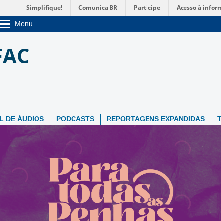
Simplifique!
Comunica BR
Participe
Acesso à infor
Menu
Sobre a UnB
FAC
Unidades acadêmicas
Estude na UnB
Graduação
Pós-Graduação
Administração
Servidor
L DE ÁUDIOS
PODCASTS
REPORTAGENS EXPANDIDAS