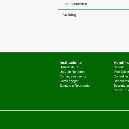
Lola Aronovich
Stalking
Institucional
Administ
História da UnB
Reitoria
UnB em Números
Vice-Reitor
Conheça os campi
Conselhos
Como chegar
Decanatos
Estatuto e Regimento
Secretaria
Prefeitura