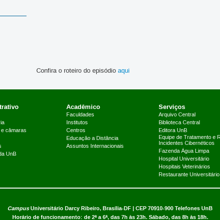
Confira o roteiro do episódio
aqui
rativo
Acadêmico
Serviços
Faculdades
Arquivo Central
ia
Institutos
Biblioteca Central
 e câmaras
Centros
Editora UnB
Equipe de Tratamento e 
Educação a Distância
Incidentes Cibernéticos
s
Assuntos Internacionais
Fazenda Água Limpa
 da UnB
Hospital Universitário
Hospitais Veterinários
Restaurante Universitário
Campus
Universitário Darcy Ribeiro,
Brasília-DF | CEP 70910-900
Telefones UnB
Horário de funcionamento: de 2ª a 6ª, das 7h às 23h. Sábado, das 8h às 18h.