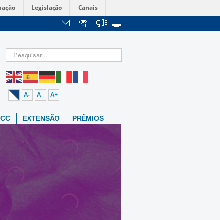
mação
Legislação
Canais
A-
A
A+
TCC
EXTENSÃO
PRÊMIOS