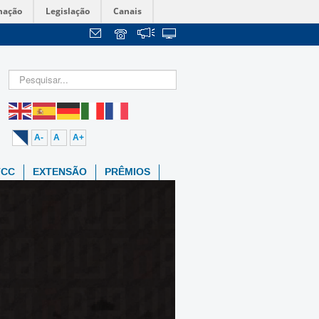
mação
Legislação
Canais
A-
A
A+
TCC
EXTENSÃO
PRÊMIOS