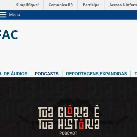
Simplifique!
Comunica BR
Participe
Acesso à infor
Menu
Sobre a UnB
FAC
Unidades acadêmicas
Estude na UnB
Graduação
Pós-Graduação
Administração
Servidor
L DE ÁUDIOS
PODCASTS
REPORTAGENS EXPANDIDAS