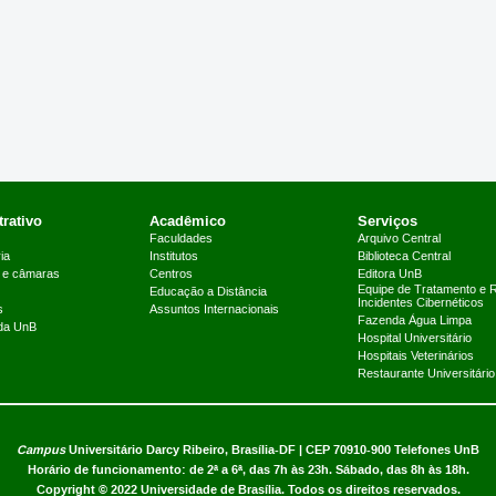
rativo
Acadêmico
Serviços
Faculdades
Arquivo Central
ia
Institutos
Biblioteca Central
 e câmaras
Centros
Editora UnB
Equipe de Tratamento e 
Educação a Distância
Incidentes Cibernéticos
s
Assuntos Internacionais
Fazenda Água Limpa
 da UnB
Hospital Universitário
Hospitais Veterinários
Restaurante Universitário
Campus
Universitário Darcy Ribeiro,
Brasília-DF | CEP 70910-900
Telefones UnB
Horário de funcionamento: de 2ª a 6ª, das 7h às 23h. Sábado, das 8h às 18h.
Copyright © 2022
Universidade de Brasília
.
Todos os direitos reservados.