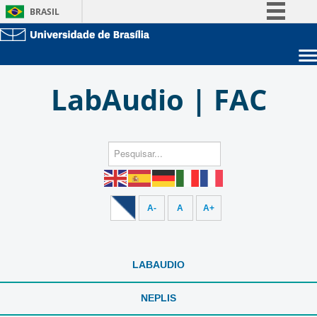
BRASIL
Simplifique!
Comunica BR
Sobre a UnB
Participe
LabAudio | FAC
Unidades acadêmicas
Acesso à informação
Estude na UnB
Graduação
Legislação
Pós-Graduação
Administração
Canais
Servidor
A-
A
A+
LABAUDIO
NEPLIS