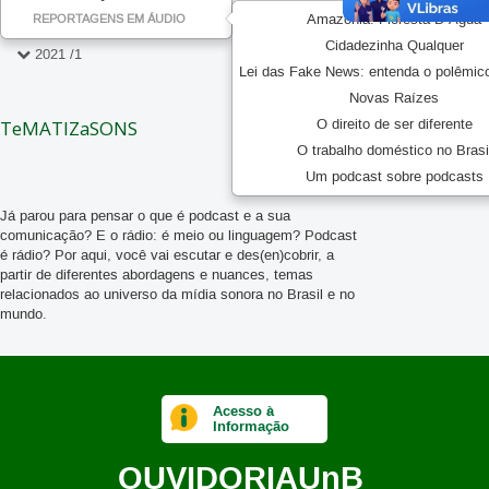
Amazônia: Floresta D`Água
REPORTAGENS EM ÁUDIO
Cidadezinha Qualquer
2021 /1
Lei das Fake News: entenda o polêmic
Audionauta - os sons através do tempo
Novas Raízes
TeMATIZaSONS
O direito de ser diferente
Cabine
O trabalho doméstico no Brasi
Um podcast sobre podcasts
Acústica
Já parou para pensar o que é podcast e a sua
Feiticeiros do Saber - A Afinação do Mundo
comunicação? E o rádio: é meio ou linguagem? Podcast
é rádio? Por aqui, você vai escutar e des(en)cobrir, a
Som, memória, afeto
partir de diferentes abordagens e nuances, temas
relacionados ao universo da mídia sonora no Brasil e no
Silêncios, sons e sentidos
mundo.
Podbar
A Voz e a Alma
Acesso à
Informação
PopFicação
OUVIDORIA
UnB
AntecipaSOM