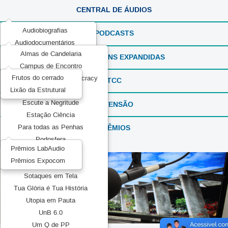
CENTRAL DE ÁUDIOS
Audiobiografias
PODCASTS
Audiodocumentários
Almas de Candelaria
ExperimentaSONS
REPORTAGENS EXPANDIDAS
Campus de Encontro
Ficção em Áudio
Frutos do cerrado
Communication and Democracy
Produções Experimentais
TCC
Lixão da Estrutural
Elas por Elas
Recorda_SONS
Escute a Negritude
EXTENSÃO
Reportagens Especiais
Estação Ciência
Série ou Programa Especial
PRÊMIOS
Para todas as Penhas
Sintonia Literária
Podosfera
TeMATIZaSONS
Prêmios LabAudio
Pretos no topo
Prêmios Expocom
Mídia Pública
Sotaques em Tela
Tua Glória é Tua História
Utopia em Pauta
UnB 6.0
Um Q de PP