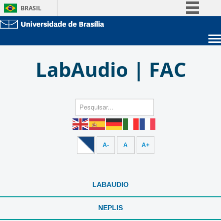
BRASIL
Simplifique!
Comunica BR
Sobre a UnB
Participe
LabAudio | FAC
Unidades acadêmicas
Acesso à informação
Estude na UnB
Graduação
Legislação
Pós-Graduação
Administração
Canais
Servidor
A-
A
A+
LABAUDIO
NEPLIS