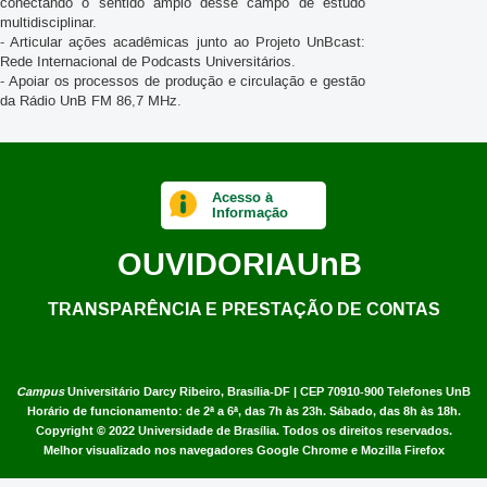
conectando o sentido amplo desse campo de estudo
multidisciplinar.
- Articular ações acadêmicas junto ao Projeto UnBcast:
Rede Internacional de Podcasts Universitários.
- Apoiar os processos de produção e circulação e gestão
da Rádio UnB FM 86,7 MHz.
Acesso à
Informação
OUVIDORIA
UnB
TRANSPARÊNCIA E PRESTAÇÃO DE CONTAS
Campus
Universitário Darcy Ribeiro,
Brasília-DF | CEP 70910-900
Telefones UnB
Horário de funcionamento: de 2ª a 6ª, das 7h às 23h. Sábado, das 8h às 18h.
Copyright © 2022
Universidade de Brasília
.
Todos os direitos reservados.
Melhor visualizado nos navegadores Google Chrome e Mozilla Firefox