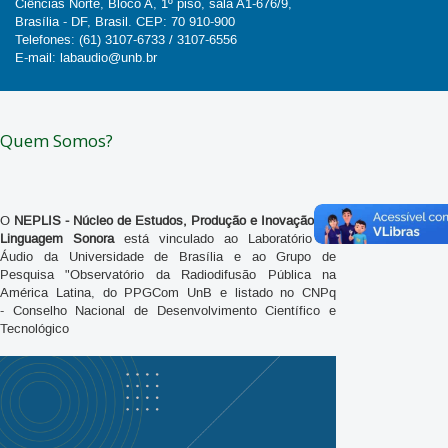
Ciências Norte, Bloco A, 1º piso, sala A1-676/9,
Brasília - DF, Brasil. CEP: 70 910-900
Telefones: (61) 3107-6733 / 3107-6556
E-mail: labaudio@unb.br
Quem Somos?
O
NEPLIS - Núcleo de Estudos, Produção e Inovação em
Linguagem Sonora
está vinculado ao Laboratório de
Áudio da Universidade de Brasília e ao Grupo de
Pesquisa "Observatório da Radiodifusão Pública na
América Latina, do PPGCom UnB e listado no CNPq
- Conselho Nacional de Desenvolvimento Científico e
Tecnológico