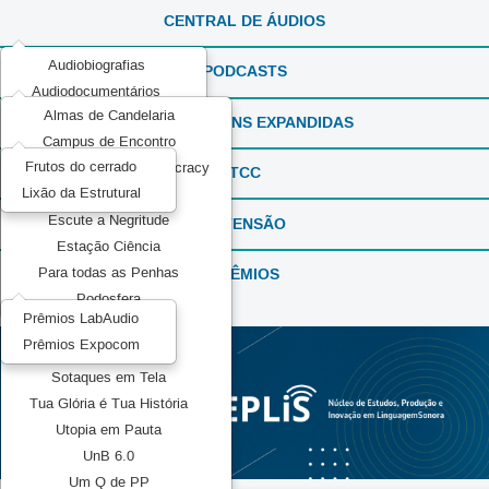
CENTRAL DE ÁUDIOS
Audiobiografias
PODCASTS
Audiodocumentários
Almas de Candelaria
ExperimentaSONS
REPORTAGENS EXPANDIDAS
Campus de Encontro
Ficção em Áudio
Frutos do cerrado
Communication and Democracy
Produções Experimentais
TCC
Lixão da Estrutural
Elas por Elas
Recorda_SONS
Escute a Negritude
EXTENSÃO
Reportagens Especiais
Estação Ciência
Série ou Programa Especial
PRÊMIOS
Para todas as Penhas
Sintonia Literária
Podosfera
TeMATIZaSONS
Prêmios LabAudio
Pretos no topo
Prêmios Expocom
Mídia Pública
Sotaques em Tela
Tua Glória é Tua História
Utopia em Pauta
UnB 6.0
Um Q de PP