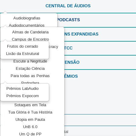
CENTRAL DE ÁUDIOS
Audiobiografias
PODCASTS
Audiodocumentários
Almas de Candelaria
ExperimentaSONS
REPORTAGENS EXPANDIDAS
Campus de Encontro
Ficção em Áudio
Frutos do cerrado
Communication and Democracy
Produções Experimentais
TCC
Lixão da Estrutural
Elas por Elas
Recorda_SONS
Escute a Negritude
EXTENSÃO
Reportagens Especiais
Estação Ciência
Série ou Programa Especial
PRÊMIOS
Para todas as Penhas
Sintonia Literária
Podosfera
TeMATIZaSONS
Prêmios LabAudio
Pretos no topo
Prêmios Expocom
Mídia Pública
Sotaques em Tela
Episódio 01 - Ser Nordestino
Tua Glória é Tua História
Utopia em Pauta
Episódio 02 - Raízes e Asas
UnB 6.0
Episódio 03 - Nostalgia Instrumental
Um Q de PP