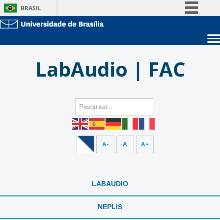
BRASIL
Simplifique!
Comunica BR
Sobre a UnB
Participe
LabAudio | FAC
Unidades acadêmicas
Acesso à informação
Estude na UnB
Graduação
Legislação
Pós-Graduação
Administração
Canais
Servidor
A-
A
A+
LABAUDIO
NEPLIS