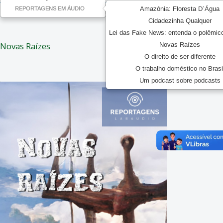
Amazônia: Floresta D`Água
REPORTAGENS EM ÁUDIO
Episódio 04 - Felicidade nas Pequenas Coisas
Cidadezinha Qualquer
Lei das Fake News: entenda o polêmic
Novas Raízes
Novas Raízes
O direito de ser diferente
O trabalho doméstico no Brasi
Um podcast sobre podcasts