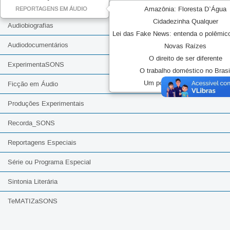
Amazônia: Floresta D`Água
REPORTAGENS EM ÁUDIO
Cidadezinha Qualquer
Audiobiografias
Lei das Fake News: entenda o polêmic
Audiodocumentários
Novas Raízes
O direito de ser diferente
ExperimentaSONS
O trabalho doméstico no Brasi
Um podcast sobre podcasts
Ficção em Áudio
Produções Experimentais
Recorda_SONS
Reportagens Especiais
Série ou Programa Especial
Sintonia Literária
TeMATIZaSONS