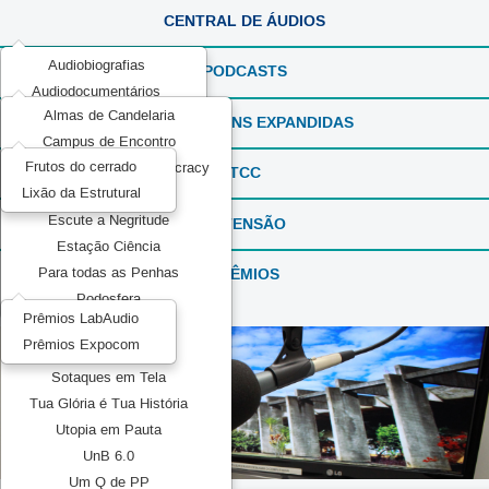
CENTRAL DE ÁUDIOS
Audiobiografias
PODCASTS
Audiodocumentários
Almas de Candelaria
ExperimentaSONS
REPORTAGENS EXPANDIDAS
Campus de Encontro
Ficção em Áudio
Frutos do cerrado
Communication and Democracy
Produções Experimentais
TCC
Lixão da Estrutural
Elas por Elas
Recorda_SONS
Escute a Negritude
EXTENSÃO
Reportagens Especiais
Estação Ciência
Série ou Programa Especial
PRÊMIOS
Para todas as Penhas
Sintonia Literária
Podosfera
TeMATIZaSONS
Prêmios LabAudio
Pretos no topo
Prêmios Expocom
Mídia Pública
Sotaques em Tela
Tua Glória é Tua História
Utopia em Pauta
UnB 6.0
Um Q de PP